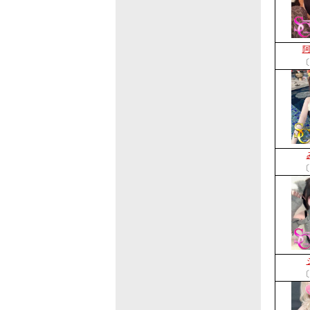
〔
〔
〔