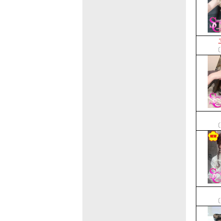
〔
〔
〔