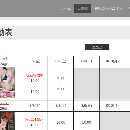
ホーム
出勤表
在籍コンパニオン
勤表
次へ >
じゅり
8/7(金)
8/8(土)
8/9(日)
8/10(月)
24歳〕
現在待機中
10:00
10:00
-
-
19:00
19:00
みそら
8/7(金)
8/8(土)
8/9(日)
8/10(月)
26歳〕
次回14:55～
10:00
10:00
10:00
-
-