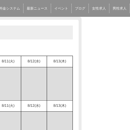
料金システム
最新ニュース
イベント
ブログ
女性求人
男性求人
8/11(火)
8/12(水)
8/13(木)
8/11(火)
8/12(水)
8/13(木)