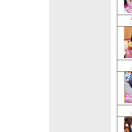
〔
〔
〔